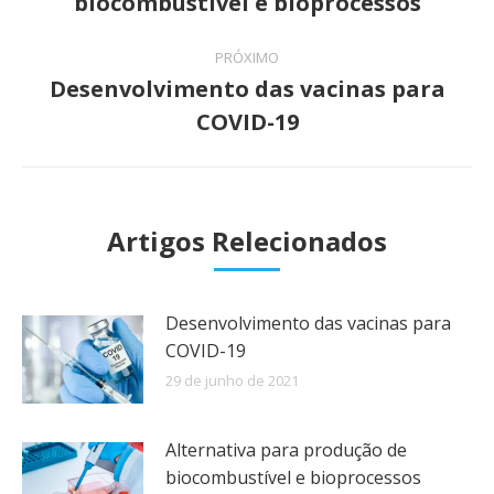
biocombustível e bioprocessos
post:
anterior:
PRÓXIMO
Desenvolvimento das vacinas para
Próximo
COVID-19
post:
Artigos Relecionados
Desenvolvimento das vacinas para
COVID-19
29 de junho de 2021
Alternativa para produção de
biocombustível e bioprocessos